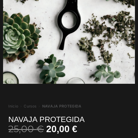
Inicio
›
Cursos
›
NAVAJA PROTEGIDA
NAVAJA PROTEGIDA
25,00
€
20,00
€
El
El