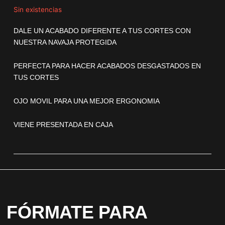
precio
precio
original
actual
Sin existencias
era:
es:
25,00 €.
20,00 €.
DALE UN ACABADO DIFERENTE A TUS CORTES CON
NUESTRA NAVAJA PROTEGIDA
PERFECTA PARA HACER ACABADOS DESGASTADOS EN
TUS CORTES
OJO MOVIL PARA UNA MEJOR ERGONOMIA
VIENE PRESENTADA EN CAJA
FÓRMATE PARA