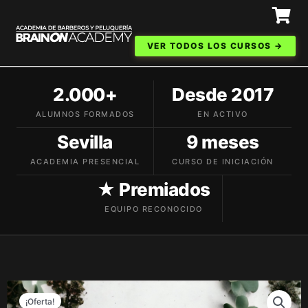
Ir
al
contenido
VER TODOS LOS CURSOS →
2.000+
Desde 2017
ALUMNOS FORMADOS
EN ACTIVO
Sevilla
9 meses
ACADEMIA PRESENCIAL
CURSO DE INICIACIÓN
★ Premiados
EQUIPO RECONOCIDO
¡Oferta!