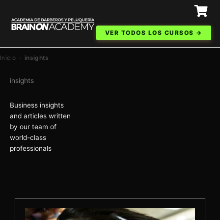
Ir
al
contenido
VER TODOS LOS CURSOS →
Inicio
›
insights
insights
Business insights
and articles written
by our team of
world-class
professionals